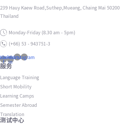
239 Hauy Kaew Road,Suthep,Mueang, Chaing Mai 50200
Thailand
Monday-Friday (8.30 am - 5pm)
(+66) 53 - 943751-3
ebook-
Linkedin-
Youtube
Instagram
f
in
服务
Language Training
Short Mobility
Learning Camps
Semester Abroad
Translation
测试中心