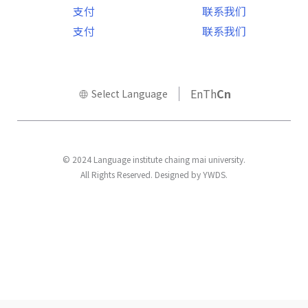
支付
联系我们
切
支付
联系我们
换
En
Th
Cn
Select Language
© 2024 Language institute chaing mai university.
All Rights Reserved. Designed by YWDS.