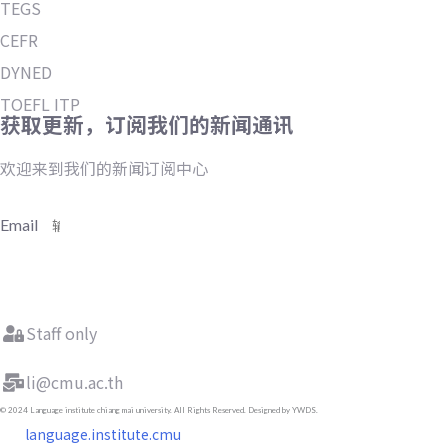
TEGS
CEFR
DYNED
TOEFL ITP
获取更新，订阅我们的新闻通讯
欢迎来到我们的新闻订阅中心
Email
订阅
Staff only
li@cmu.ac.th
© 2024 Language institute chiang mai university. All Rights Reserved. Designed by YWDS.
language.institute.cmu