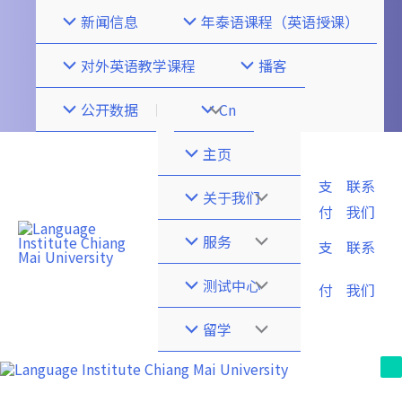
跳
新闻信息
年泰语课程（英语授课）
至
内
对外英语教学课程
播客
容
公开数据
菜
Cn
单
主页
支
联系
切
菜
关于我们
付
我们
换
单
菜
服务
支
联系
切
单
菜
测试中心
付
我们
换
切
单
菜
留学
换
切
单