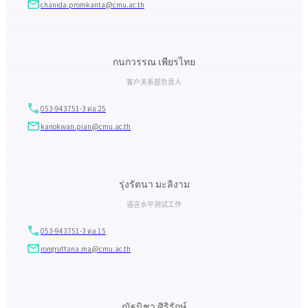
chanida.promkanta@cmu.ac.th
กนกวรรณ เพียรไทย
客户关系部负责人
053-943751-3 ต่อ 25
kanokwan.pian@cmu.ac.th
รุ่งรัตนา มะลิงาม
语言水平测试工作
053-943751-3 ต่อ 15
rongruttana.ma@cmu.ac.th
ณัฐนิชา ศิริรักษ์