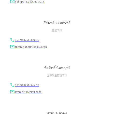
nalinparn.p@cmu.ac.th
ธีรพัชร์ ออมทรัพย์
签证工作
053-943751-3 ต่อ 32
theerapat.orm@cmu.ac.th
พีรสิทธิ์ นิลพฤกษ์
国际学生管理工作
053-943751-3 ต่อ 27
Peerasit.n@cmu.ac.th
พรพิมล คำพุธ