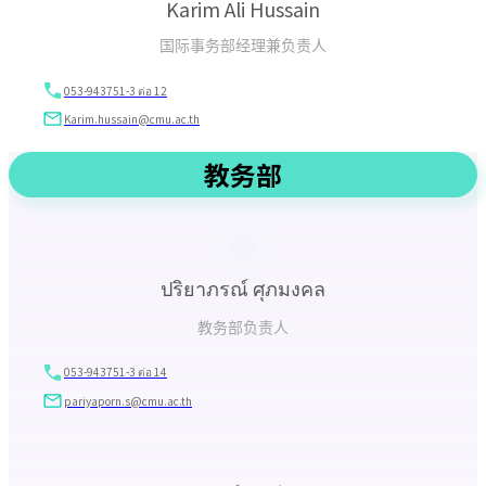
Karim Ali Hussain
国际事务部经理兼负责人
053-943751-3 ต่อ 12
Karim.hussain@cmu.ac.th
教务部
ปริยาภรณ์ ศุภมงคล
教务部负责人
053-943751-3 ต่อ 14
pariyaporn.s@cmu.ac.th