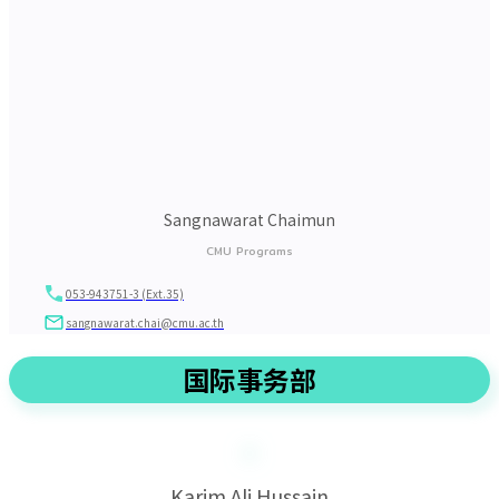
Sangnawarat Chaimun
CMU Programs
053-943751-3 (Ext.35)
sangnawarat.chai@cmu.ac.th
国际事务部
Karim Ali Hussain