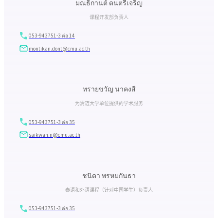
มณธิกานต์ ดนตรีเจริญ
课程开发部负责人
053-943751-3 ต่อ 14
montikan.dont@cmu.ac.th
ทรายขวัญ นาคงสี
为清迈大学单位提供的学术服务
053-943751-3 ต่อ 35
saikwan.n@cmu.ac.th
ชนิดา พรหมกันธา
泰语和外语课程（针对中国学生）负责人
053-943751-3 ต่อ 35