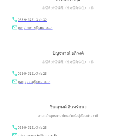
泰语和外语课程（针对国际学生）工作
053-943751-3 ต่อ 32
ponpimon.k@cmu.ac.th
ปัญจพาณ์ อภิวงค์
泰语和外语课程（针对国际学生）工作
053-943751-3 ต่อ 28
panjapa.a@cmu.ac.th
ชิษณุพงศ์ อินทร์ชนะ
งานหลักสูตรภาษาไทยสำหรับผู้เรียนต่างชาติ
053-943751-3 ต่อ 28
chisanupong.in@cmu.ac.th