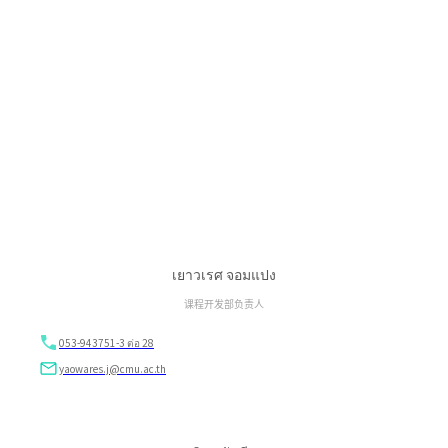
เยาวเรศ จอมแปง
课程开发部负责人
053-943751-3 ต่อ 28
yaowares.j@cmu.ac.th