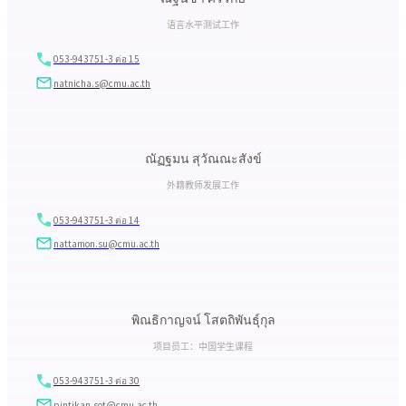
语言水平测试工作
053-943751-3 ต่อ 15
natnicha.s@cmu.ac.th
ณัฏฐมน สุวัณณะสังข์
外籍教师发展工作
053-943751-3 ต่อ 14
nattamon.su@cmu.ac.th
พิณธิกาญจน์ โสตถิพันธุ์กุล
项目员工：中国学生课程
053-943751-3 ต่อ 30
pintikan.sot@cmu.ac.th