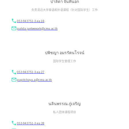
ปาลิดา จันทีนอก
负责清迈大学泰语和外语课程（针对国际学生）工作
053-943751-3 ต่อ 18
palida.junteenork@cmu.ac.th
ปพิชญา อมรรัตนโรจน์
国际学生管理工作
053-943751-3 ต่อ 27
papitchaya.a@cmu.ac.th
นลินพรรณ ภู่เจริญ
私人团体课程项目
053-943751-3 ต่อ 28