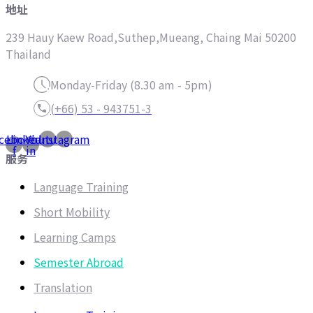
地址
239 Hauy Kaew Road,Suthep,Mueang, Chaing Mai 50200
Thailand
Monday-Friday (8.30 am - 5pm)
(+66) 53 - 943751-3
cebook-
Linkedin-
Youtube
Instagram
f
in
服务
Language Training
Short Mobility
Learning Camps
Semester Abroad
Translation