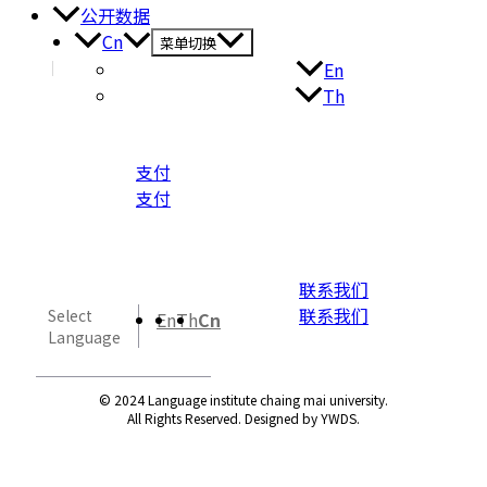
公开数据
Cn
菜单切换
En
Th
支付
支付
联系我们
联系我们
Select
En
Th
Cn
Language
© 2024 Language institute chaing mai university.
All Rights Reserved. Designed by YWDS.