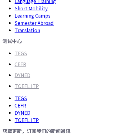
Language Training
Short Mobility
Learning Camps
Semester Abroad
Translation
测试中心
TEGS
CEFR
DYNED
TOEFL ITP
TEGS
CEFR
DYNED
TOEFL ITP
获取更新，订阅我们的新闻通讯