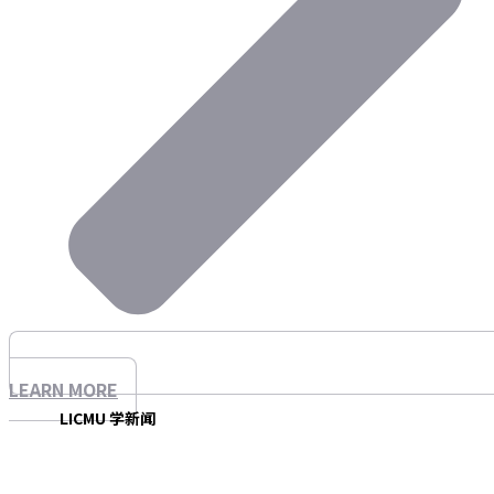
LEARN MORE
LICMU 学新闻