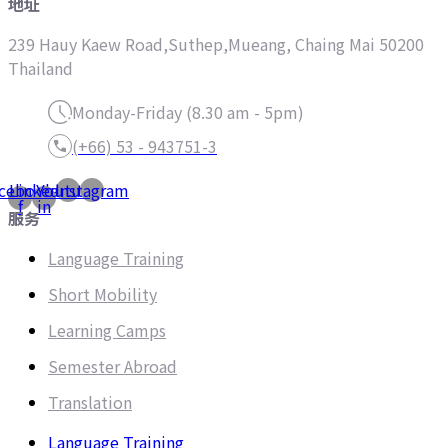
地址
239 Hauy Kaew Road,Suthep,Mueang, Chaing Mai 50200
Thailand
Monday-Friday (8.30 am - 5pm)
(+66) 53 - 943751-3
cebook-
Linkedin-
Youtube
Instagram
f
in
服务
Language Training
Short Mobility
Learning Camps
Semester Abroad
Translation
Language Training