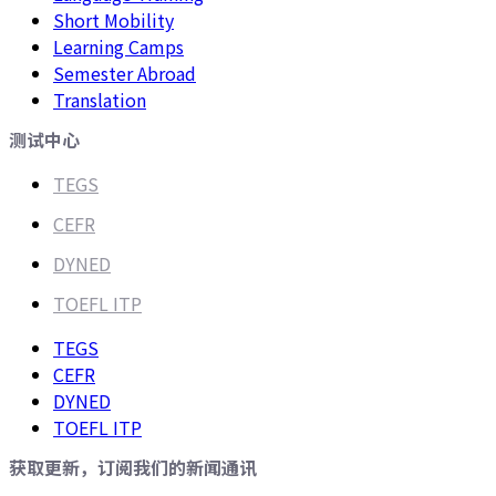
Short Mobility
Learning Camps
Semester Abroad
Translation
测试中心
TEGS
CEFR
DYNED
TOEFL ITP
TEGS
CEFR
DYNED
TOEFL ITP
获取更新，订阅我们的新闻通讯