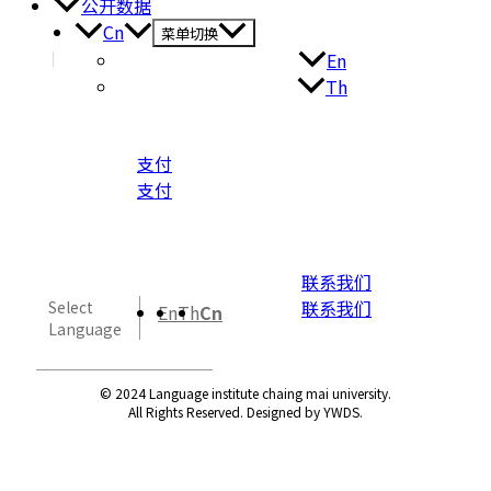
公开数据
Cn
菜单切换
En
Th
支付
支付
联系我们
联系我们
Select
En
Th
Cn
Language
© 2024 Language institute chaing mai university.
All Rights Reserved. Designed by YWDS.