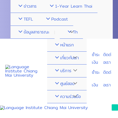
Skip
ข่าวสาร
1-Year Learn Thai
to
content
TEFL
Podcast
ข้อมูลสาธารณะ
Menu
Th
Toggle
หน้าแรก
ชำระ
ติดต่
Menu
เกี่ยวกับเรา
เงิน
อเรา
Toggle
Menu
บริการ
ชำระ
ติดต่
Toggle
Menu
ศูนย์สอบ
เงิน
อเรา
Toggle
Menu
ความร่วมมือ
Toggle