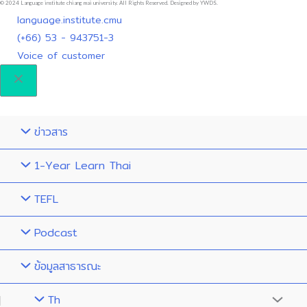
© 2024 Language institute chiang mai university. All Rights Reserved. Designed by YWDS.
language.institute.cmu
(+66) 53 - 943751-3
Voice of customer
ข่าวสาร
1-Year Learn Thai
TEFL
Podcast
ข้อมูลสาธารณะ
Th
Menu