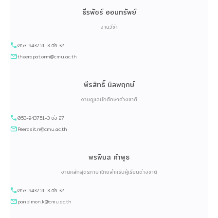
ธีรพัชร์ ออมทรัพย์
งานวีซ่า
053-943751-3 ต่อ 32
theerapat.orm@cmu.ac.th
พีรสิทธิ์ นิลพฤกษ์
งานดูแลนักศึกษาต่างชาติ
053-943751-3 ต่อ 27
Peerasit.n@cmu.ac.th
พรพิมล คำพุธ
งานหลักสูตรภาษาไทยสำหรับผู้เรียนต่างชาติ
053-943751-3 ต่อ 32
ponpimon.k@cmu.ac.th