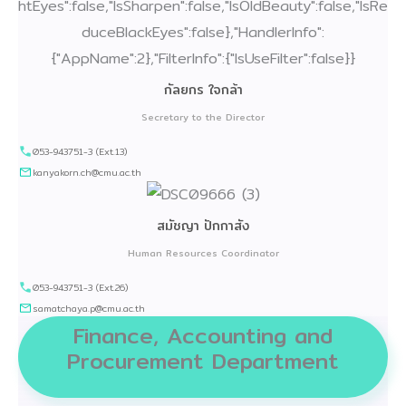
กัลยกร ใจกล้า
Secretary to the Director
053-943751-3 (Ext.13)
kanyakorn.ch@cmu.ac.th
สมัชญา ปักกาสัง
Human Resources Coordinator
053-943751-3 (Ext.26)
samatchaya.p@cmu.ac.th
Finance, Accounting and
Procurement Department