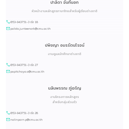
ปาลิดา จันทีนอก
หัวหน้างานหลักสูตรภาษาไทยสำหรับผู้เรียนต่างชาติ
053-943751-3 ต่อ 18
palida.junteenork@cmu.ac.th
ปพิชญา อมรรัตนโรจน์
งานดูแลนักศึกษาต่างชาติ
053-943751-3 ต่อ 27
papitchaya.a@cmu.ac.th
นลินพรรณ ภู่เจริญ
งานโครงการหลักสูตร
สำหรับกลุ่มส่วนตัว
053-943751-3 ต่อ 28
nalinparn.p@cmu.ac.th