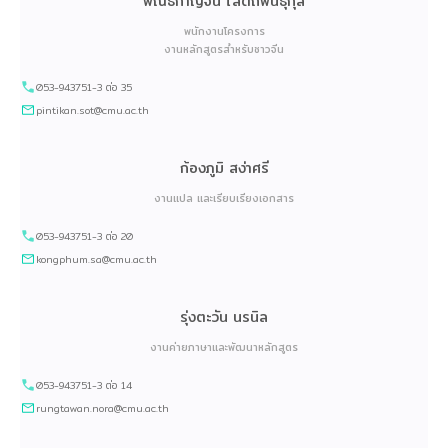
พิณธิกาญจน์ โสตถิพันธุ์กุล
พนักงานโครงการ
งานหลักสูตรสำหรับชาวจีน
053-943751-3 ต่อ 35
pintikan.sot@cmu.ac.th
ก้องภูมิ สง่าศรี
งานแปล และเรียบเรียงเอกสาร
053-943751-3 ต่อ 20
kongphum.sa@cmu.ac.th
รุ่งตะวัน นรนิล
งานค่ายภาษาและพัฒนาหลักสูตร
053-943751-3 ต่อ 14
rungtawan.nora@cmu.ac.th