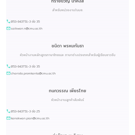
ทรายขวัญ นาคงสี
สำหรับหน่วยงานในมช.
053-943751-3 ต่อ 35
saikwan.n@cmu.ac.th
ชนิดา พรหมกันธา
หัวหน้างานหลักสูตรภาษาไทยและ ภาษาต่างประเทศสำหรับผู้เรียนชาวจีน
053-943751-3 ต่อ 35
chanida.promkanta@cmu.ac.th
กนกวรรณ เพียรไทย
หัวหน้างานลูกค้าสัมพันธ์
053-943751-3 ต่อ 25
kanokwan.pian@cmu.ac.th