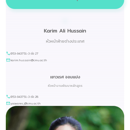
Karim Ali Hussain
หัวหน้าฝ่ายต่างประเทศ
053-943751-3 ต่อ 27
karim.hussain@cmu.ac.th
เยาวเรศ จอมแปง
หัวหน้างานพัฒนาหลักสูตร
053-943751-3 ต่อ 28
yaowares.j@cmu.ac.th