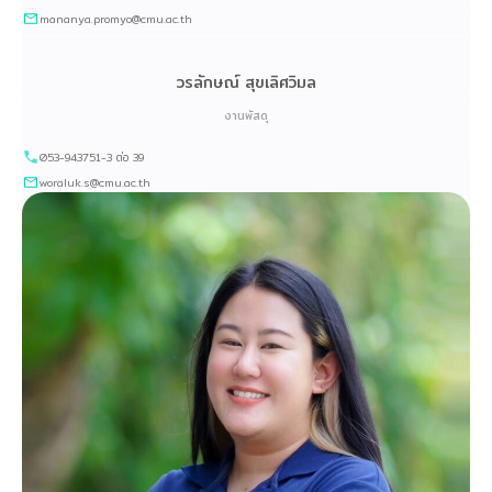
mananya.promyo@cmu.ac.th
วรลักษณ์ สุขเลิศวิมล
งานพัสดุ
053-943751-3 ต่อ 39
woraluk.s@cmu.ac.th