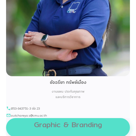
อัจฉรียา ทรัพย์เมือง
งานแผน ประกันคุณภาพ
และบริการวิชาการ
053-943751-3 ต่อ 23
autchareya.s@cmu.ac.th
Graphic & Branding