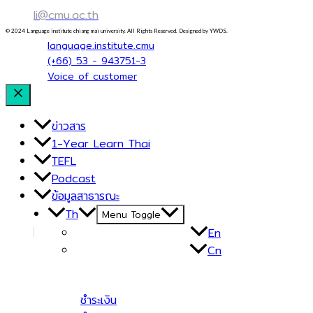
li@cmu.ac.th
© 2024 Language institute chiang mai university. All Rights Reserved. Designed by YWDS.
language.institute.cmu
(+66) 53 - 943751-3
Voice of customer
ข่าวสาร
1-Year Learn Thai
TEFL
Podcast
ข้อมูลสาธารณะ
Th
Menu Toggle
En
Cn
ชำระเงิน