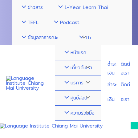
Skip
ข่าวสาร
1-Year Learn Thai
to
content
TEFL
Podcast
ข้อมูลสาธารณะ
Menu
Th
Toggle
หน้าแรก
ชำระ
ติดต่
Menu
เกี่ยวกับเรา
เงิน
อเรา
Toggle
Menu
บริการ
ชำระ
ติดต่
Toggle
Menu
ศูนย์สอบ
เงิน
อเรา
Toggle
Menu
ความร่วมมือ
Toggle