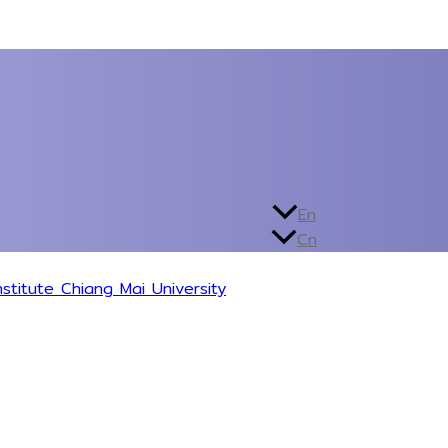
En
Cn