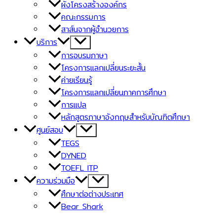
ผังโครงสร้างองค์กร
คณะกรรมการ
สาส์นจากผู้อำนวยการ
บริการ
Menu
Toggle
การอบรมภาษา
โครงการแลกเปลี่ยนระยะสั้น
ค่ายเรียนรู้
โครงการแลกเปลี่ยนภาคการศึกษา
การแปล
หลักสูตรภาษาอังกฤษสำหรับบัณฑิตศึกษา
ศูนย์สอบ
Menu
Toggle
TEGS
DYNED
TOEFL ITP
ความร่วมมือ
Menu
Toggle
ศึกษาต่อต่างประเทศ
Bear Shark