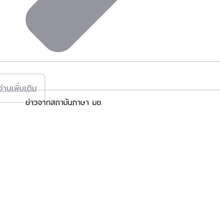
อ่านเพิ่มเติม
ข่าวจากสถาบันภาษา มช.