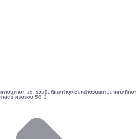
สถาบันภาษา มช. ร่วมยินดีและทำบุญวันคล้ายวันสถาปนาคณะศึกษา
ศาสตร์ ครบรอบ 58 ปี