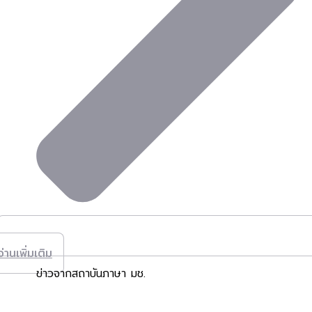
อ่านเพิ่มเติม
ข่าวจากสถาบันภาษา มช.