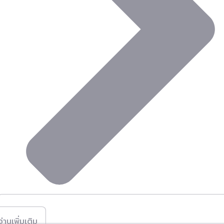
อ่านเพิ่มเติม