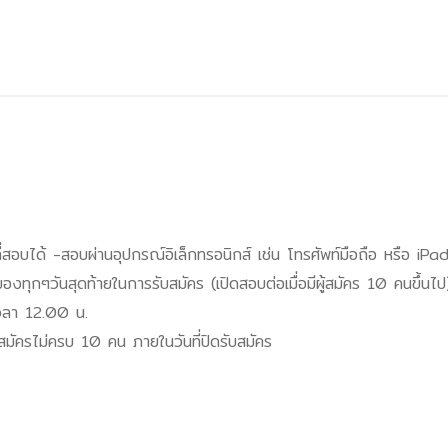
อบได้ -สอบผ่านอุปกรณ์อิเล็กทรอนิกส์ เช่น โทรศัพท์มือถือ หรือ iPa
ทุกๆวันสุดท้ายในการรับสมัคร (เปิดสอบต่อเมื่อมีผู้สมัคร 10 คนขึ้นไป
วลา 12.00 น.
้สมัครไม่ครบ 10 คน ภายในวันที่ปิดรับสมัคร