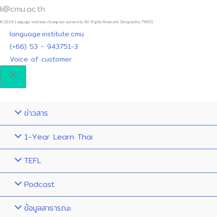
li@cmu.ac.th
© 2024 Language institute chiang mai university. All Rights Reserved. Designed by YWDS.
language.institute.cmu
(+66) 53 - 943751-3
Voice of customer
ข่าวสาร
1-Year Learn Thai
TEFL
Podcast
ข้อมูลสาธารณะ