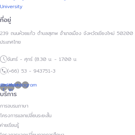
ที่อยู่
239 ถนนห้วยแก้ว ตำบลสุเทพ อำเภอเมือง จังหวัดเชียงใหม่ 50200
ประเทศไทย
จันทร์ - ศุกร์ (8.30 น. - 17.00 น.
(+66) 53 - 943751-3
ebook-
Linkedin-
Youtube
Instagram
f
in
บริการ
การอบรมภาษา
โครงการแลกเปลี่ยนระยะสั้น
ค่ายเรียนรู้
โครงการแลกเปลี่ยนภาคการศึกษา