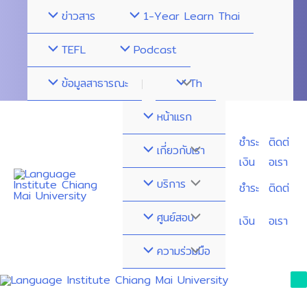
Skip
ข่าวสาร
1-Year Learn Thai
to
content
TEFL
Podcast
ข้อมูลสาธารณะ
Menu
Th
Toggle
หน้าแรก
ชำระ
ติดต่
Menu
เกี่ยวกับเรา
เงิน
อเรา
Toggle
Menu
บริการ
ชำระ
ติดต่
Toggle
Menu
ศูนย์สอบ
เงิน
อเรา
Toggle
Menu
ความร่วมมือ
Toggle