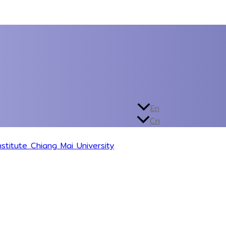
En
Cn